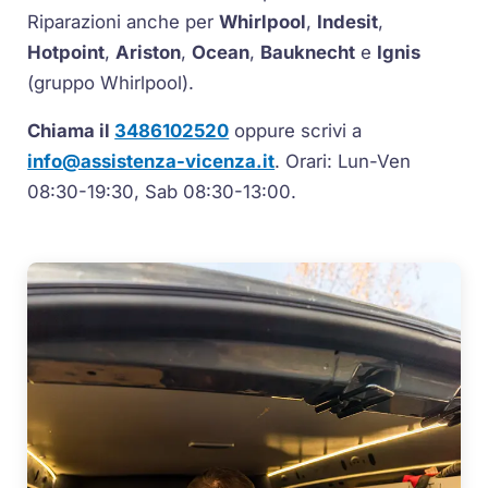
Riparazioni anche per
Whirlpool
,
Indesit
,
Hotpoint
,
Ariston
,
Ocean
,
Bauknecht
e
Ignis
(gruppo Whirlpool).
Chiama il
3486102520
oppure scrivi a
info@assistenza-vicenza.it
. Orari: Lun-Ven
08:30-19:30, Sab 08:30-13:00.