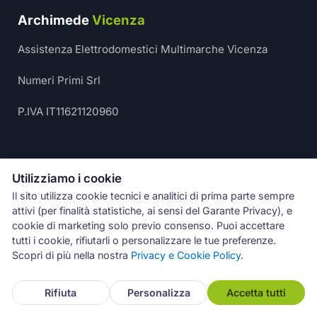
Archimede
Vicenza
Assistenza Elettrodomestici Multimarche Vicenza
Numeri Primi Srl
P.IVA IT11621120960
Contatti
Utilizziamo i cookie
348 610 2520
Il sito utilizza cookie tecnici e analitici di prima parte sempre
attivi (per finalità statistiche, ai sensi del Garante Privacy), e
info@assistenza-vicenza.it
cookie di marketing solo previo consenso. Puoi accettare
tutti i cookie, rifiutarli o personalizzare le tue preferenze.
Scopri di più nella nostra
Privacy e Cookie Policy
.
WhatsApp
Rifiuta
Personalizza
Accetta tutti
Orari