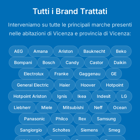
Tutti i Brand Trattati
Interveniamo su tutte le principali marche presenti
nelle abitazioni di Vicenza e provincia di Vicenza:
AEG
Amana
Ariston
Bauknecht
Beko
Bompani
Bosch
Candy
Castor
Daikin
Electrolux
Franke
Gaggenau
GE
General Electric
Haier
Hoover
Hotpoint
Hotpoint Ariston
Ignis
Ikea
Indesit
LG
Liebherr
Miele
Mitsubishi
Neff
Ocean
Panasonic
Philco
Rex
Samsung
Sangiorgio
Scholtes
Siemens
Smeg