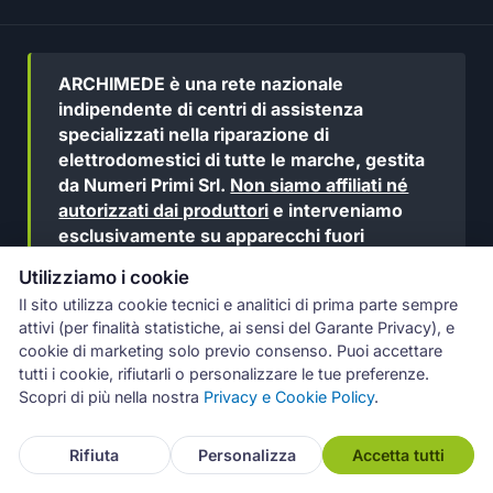
ARCHIMEDE è una rete nazionale
indipendente di centri di assistenza
specializzati nella riparazione di
elettrodomestici di tutte le marche, gestita
da Numeri Primi Srl.
Non siamo affiliati né
autorizzati dai produttori
e interveniamo
esclusivamente su apparecchi fuori
garanzia.
Utilizziamo i cookie
Il sito utilizza cookie tecnici e analitici di prima parte sempre
Coordiniamo la rete con
standard di qualità comuni
,
attivi (per finalità statistiche, ai sensi del Garante Privacy), e
selezioniamo i tecnici sul territorio e
supportiamo il
cookie di marketing solo previo consenso. Puoi accettare
tutti i cookie, rifiutarli o personalizzare le tue preferenze.
cliente
lungo tutto il percorso — prima, durante e dopo
Scopri di più nella nostra
Privacy e Cookie Policy
.
l'intervento. Ogni centro è
titolare diretto di
fatturazione e garanzia
sulla riparazione; ARCHIMEDE
Rifiuta
Personalizza
Accetta tutti
interviene in caso di problemi per assicurare la