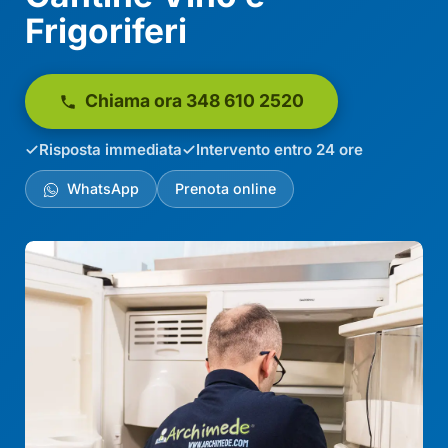
Frigoriferi
Chiama ora 348 610 2520
Risposta immediata
Intervento entro 24 ore
WhatsApp
Prenota online