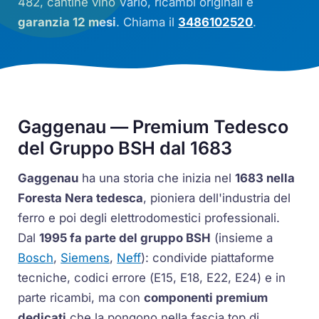
482
, cantine vino
Vario
, ricambi originali e
garanzia 12 mesi
. Chiama il
3486102520
.
Gaggenau — Premium Tedesco
del Gruppo BSH dal 1683
Gaggenau
ha una storia che inizia nel
1683 nella
Foresta Nera tedesca
, pioniera dell'industria del
ferro e poi degli elettrodomestici professionali.
Dal
1995 fa parte del gruppo BSH
(insieme a
Bosch
,
Siemens
,
Neff
): condivide piattaforme
tecniche, codici errore (
E15
,
E18
,
E22
,
E24
) e in
parte ricambi, ma con
componenti premium
dedicati
che la pongono nella fascia top di