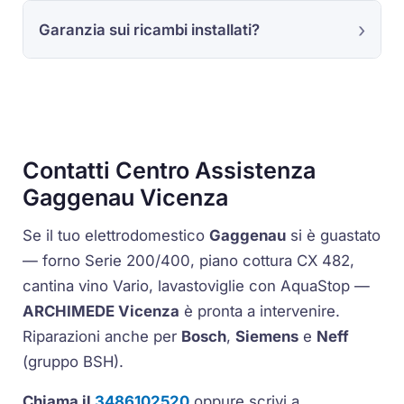
Garanzia sui ricambi installati?
Contatti Centro Assistenza
Gaggenau Vicenza
Se il tuo elettrodomestico
Gaggenau
si è guastato
— forno
Serie 200/400
, piano cottura
CX 482
,
cantina vino
Vario
, lavastoviglie con
AquaStop
—
ARCHIMEDE Vicenza
è pronta a intervenire.
Riparazioni anche per
Bosch
,
Siemens
e
Neff
(gruppo BSH).
Chiama il
3486102520
oppure scrivi a