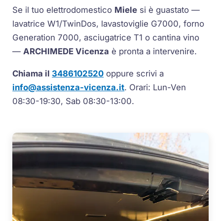
Se il tuo elettrodomestico
Miele
si è guastato —
lavatrice
W1
/
TwinDos
, lavastoviglie
G7000
, forno
Generation 7000
, asciugatrice
T1
o cantina vino
—
ARCHIMEDE Vicenza
è pronta a intervenire.
Chiama il
3486102520
oppure scrivi a
info@assistenza-vicenza.it
. Orari: Lun-Ven
08:30-19:30, Sab 08:30-13:00.