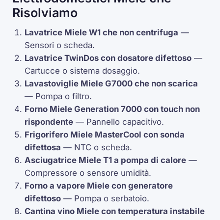
Risolviamo
Lavatrice Miele
W1
che non centrifuga
—
Sensori o scheda.
Lavatrice
TwinDos
con dosatore difettoso
—
Cartucce o sistema dosaggio.
Lavastoviglie Miele
G7000
che non scarica
— Pompa o filtro.
Forno Miele
Generation 7000
con touch non
rispondente
— Pannello capacitivo.
Frigorifero Miele
MasterCool
con sonda
difettosa
—
NTC
o scheda.
Asciugatrice Miele
T1
a pompa di calore
—
Compressore
o sensore umidità.
Forno a vapore Miele con generatore
difettoso
— Pompa o serbatoio.
Cantina vino Miele con temperatura instabile