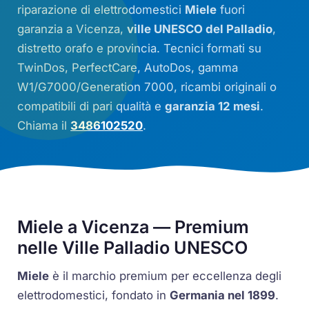
riparazione di elettrodomestici
Miele
fuori
garanzia a Vicenza,
ville UNESCO del Palladio
,
distretto orafo e provincia. Tecnici formati su
TwinDos
,
PerfectCare
,
AutoDos
, gamma
W1
/
G7000
/
Generation 7000
, ricambi originali o
compatibili di pari qualità e
garanzia 12 mesi
.
Chiama il
3486102520
.
Miele a Vicenza — Premium
nelle Ville Palladio UNESCO
Miele
è il marchio premium per eccellenza degli
elettrodomestici, fondato in
Germania nel 1899
.