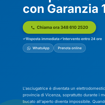
con Garanzia 
Chiama ora 348 610 2520
Risposta immediata
Intervento entro 24 ore
WhatsApp
Prenota online
L'asciugatrice è diventata un elettrodomesti
provincia di Vicenza, soprattutto durante i m
bucato all'aperto diventa impossibile. Quan