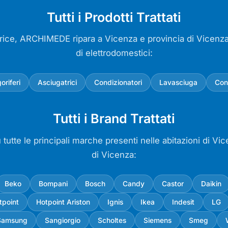
Tutti i Prodotti Trattati
trice, ARCHIMEDE ripara a Vicenza e provincia di Vicenza 
di elettrodomestici:
goriferi
Asciugatrici
Condizionatori
Lavasciuga
Con
Tutti i Brand Trattati
tutte le principali marche presenti nelle abitazioni di Vi
di Vicenza:
Beko
Bompani
Bosch
Candy
Castor
Daikin
tpoint
Hotpoint Ariston
Ignis
Ikea
Indesit
LG
Samsung
Sangiorgio
Scholtes
Siemens
Smeg