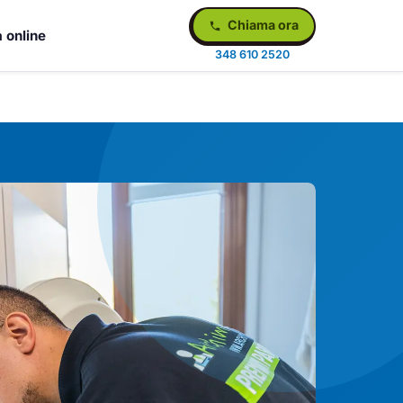
Chiama ora
 online
348 610 2520