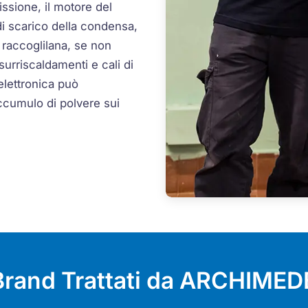
issione, il motore del
di scarico della condensa,
ro raccoglilana, se non
surriscaldamenti e cali di
elettronica può
accumulo di polvere sui
 Brand Trattati da ARCHIMED