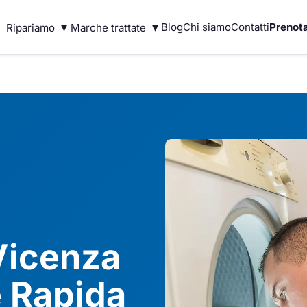
▾
▾
Blog
Chi siamo
Contatti
Prenota
Ripariamo
Marche trattate
Vicenza
 Rapida