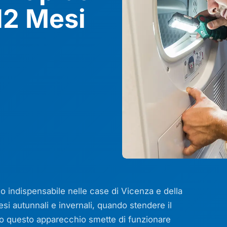
12 Mesi
co indispensabile nelle case di Vicenza e della
esi autunnali e invernali, quando stendere il
do questo apparecchio smette di funzionare