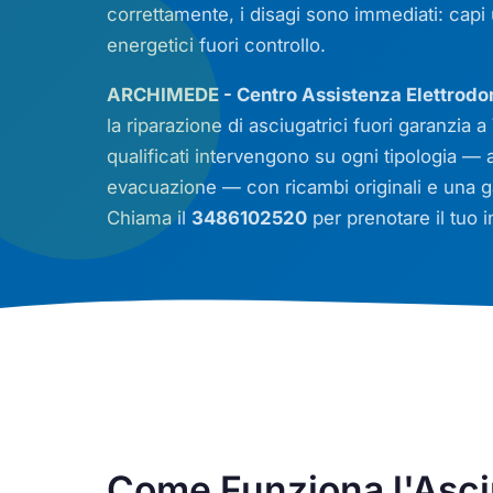
correttamente, i disagi sono immediati: capi
energetici fuori controllo.
ARCHIMEDE - Centro Assistenza Elettrodo
la riparazione di asciugatrici fuori garanzia a 
qualificati intervengono su ogni tipologia —
evacuazione — con ricambi originali e una ga
Chiama il
3486102520
per prenotare il tuo i
Come Funziona l'Asci