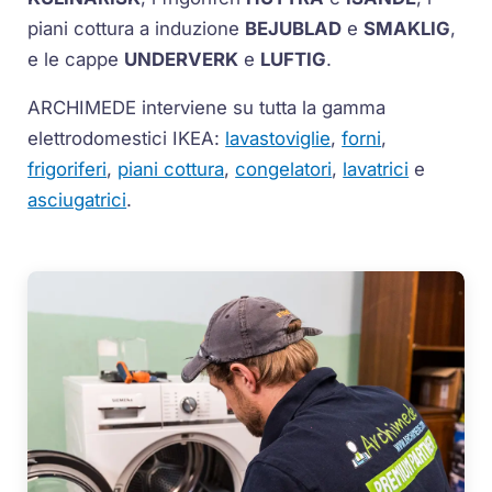
piani cottura a induzione
BEJUBLAD
e
SMAKLIG
,
e le cappe
UNDERVERK
e
LUFTIG
.
ARCHIMEDE interviene su tutta la gamma
elettrodomestici IKEA:
lavastoviglie
,
forni
,
frigoriferi
,
piani cottura
,
congelatori
,
lavatrici
e
asciugatrici
.