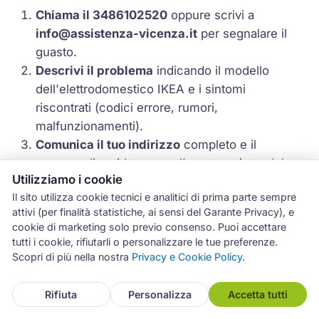
Chiama il 3486102520
oppure scrivi a
info@assistenza-vicenza.it
per segnalare il
guasto.
Descrivi il problema
indicando il modello
dell'elettrodomestico IKEA e i sintomi
riscontrati (codici errore, rumori,
malfunzionamenti).
Comunica il tuo indirizzo
completo e il
comune di residenza per l'assegnazione del
Utilizziamo i cookie
tecnico di zona.
Il sito utilizza cookie tecnici e analitici di prima parte sempre
Ricevi la conferma
dell'appuntamento con
attivi (per finalità statistiche, ai sensi del Garante Privacy), e
data e fascia oraria dell'intervento.
cookie di marketing solo previo consenso. Puoi accettare
Il tecnico effettua la diagnosi
a domicilio e ti
tutti i cookie, rifiutarli o personalizzare le tue preferenze.
comunica la stima dei costi prima di
Scopri di più nella nostra
Privacy e Cookie Policy
.
procedere.
Riparazione e garanzia:
al termine
Rifiuta
Personalizza
Accetta tutti
dell'intervento ricevi documentazione con