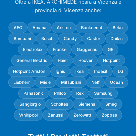
Oltre a IKEA, ARCHIMEDE ripara a Vicenza e
provincia di Vicenza anche:
AEG
Amana
Ariston
Bauknecht
Beko
Bompani
Bosch
Candy
Castor
Daikin
Electrolux
Franke
Gaggenau
GE
General Electric
Haier
Hoover
Hotpoint
Hotpoint Ariston
Ignis
Ikea
Indesit
LG
Liebherr
Miele
Mitsubishi
Neff
Ocean
Panasonic
Philco
Rex
Samsung
Sangiorgio
Scholtes
Siemens
Smeg
Whirlpool
Zanussi
Zerowatt
Zoppas