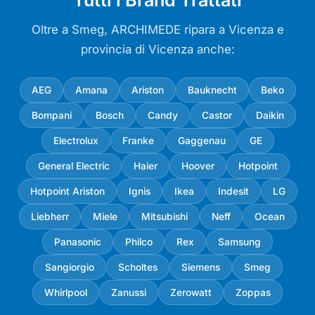
Oltre a Smeg, ARCHIMEDE ripara a Vicenza e
provincia di Vicenza anche:
AEG
Amana
Ariston
Bauknecht
Beko
Bompani
Bosch
Candy
Castor
Daikin
Electrolux
Franke
Gaggenau
GE
General Electric
Haier
Hoover
Hotpoint
Hotpoint Ariston
Ignis
Ikea
Indesit
LG
Liebherr
Miele
Mitsubishi
Neff
Ocean
Panasonic
Philco
Rex
Samsung
Sangiorgio
Scholtes
Siemens
Smeg
Whirlpool
Zanussi
Zerowatt
Zoppas