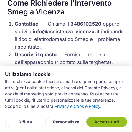
Come Richiedere l'Intervento
Smeg a Vicenza
Contattaci
— Chiama il
3486102520
oppure
scrivi a
info@assistenza-vicenza.it
indicando
il tipo di elettrodomestico Smeg e il problema
riscontrato.
Descrivi il guasto
— Fornisci il modello
dell'apparecchio (riportato sulla targhetta), i
sintomi del malfunzionamento e, se possibile,
Utilizziamo i cookie
eventuali codici di errore visualizzati sul
Il sito utilizza cookie tecnici e analitici di prima parte sempre
display.
attivi (per finalità statistiche, ai sensi del Garante Privacy), e
Fissa l'appuntamento
— Il nostro operatore ti
cookie di marketing solo previo consenso. Puoi accettare
propone la prima data utile, generalmente
tutti i cookie, rifiutarli o personalizzare le tue preferenze.
Scopri di più nella nostra
Privacy e Cookie Policy
.
entro 24-48 ore dalla chiamata.
Diagnosi in loco
— Il tecnico ARCHIMEDE
Rifiuta
Personalizza
Accetta tutti
ispeziona l'elettrodomestico, identifica il
guasto e ti comunica il costo della riparazione.