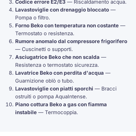
Codice errore
E2
/
E3
— Riscaldamento acqua.
Lavastoviglie con drenaggio bloccato
—
Pompa o filtro.
Forno Beko con temperatura non costante
—
Termostato
o resistenza.
Rumore anomalo dal compressore frigorifero
— Cuscinetti o supporti.
Asciugatrice Beko che non scalda
—
Resistenza o
termostato
sicurezza.
Lavatrice Beko con perdita d'acqua
—
Guarnizione oblò o tubo.
Lavastoviglie con piatti sporchi
— Bracci
ostruiti o pompa
AquaIntense
.
Piano cottura Beko a gas con fiamma
instabile
—
Termocoppia
.