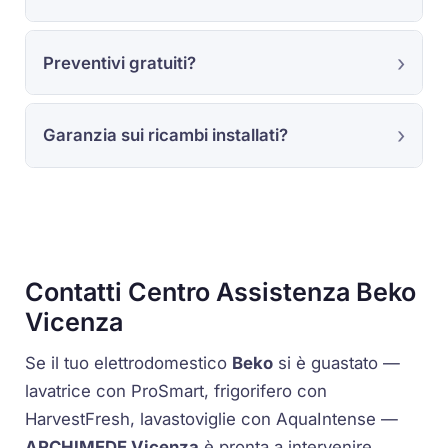
Preventivi gratuiti?
Garanzia sui ricambi installati?
Contatti Centro Assistenza Beko
Vicenza
Se il tuo elettrodomestico
Beko
si è guastato —
lavatrice con
ProSmart
, frigorifero con
HarvestFresh
, lavastoviglie con
AquaIntense
—
ARCHIMEDE Vicenza
è pronta a intervenire.