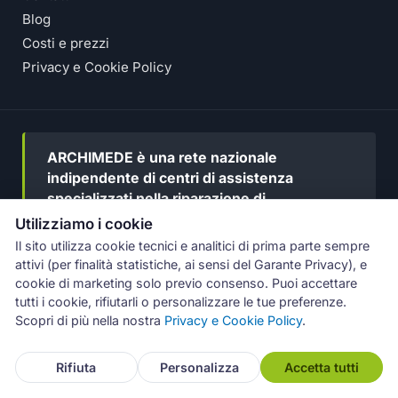
Blog
Costi e prezzi
Privacy e Cookie Policy
ARCHIMEDE è una rete nazionale
indipendente di centri di assistenza
specializzati nella riparazione di
elettrodomestici di tutte le marche, gestita
Utilizziamo i cookie
da Numeri Primi Srl.
Non siamo affiliati né
Il sito utilizza cookie tecnici e analitici di prima parte sempre
autorizzati dai produttori
e interveniamo
attivi (per finalità statistiche, ai sensi del Garante Privacy), e
esclusivamente su apparecchi fuori
cookie di marketing solo previo consenso. Puoi accettare
garanzia.
tutti i cookie, rifiutarli o personalizzare le tue preferenze.
Scopri di più nella nostra
Privacy e Cookie Policy
.
Coordiniamo la rete con
standard di qualità comuni
,
Rifiuta
Personalizza
Accetta tutti
selezioniamo i tecnici sul territorio e
supportiamo il
cliente
lungo tutto il percorso — prima, durante e dopo