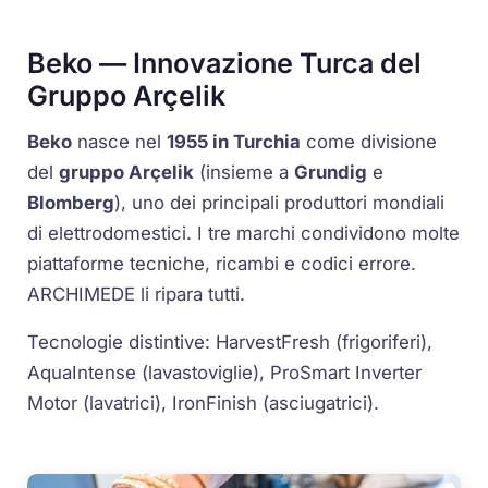
Beko — Innovazione Turca del
Gruppo Arçelik
Beko
nasce nel
1955 in Turchia
come divisione
del
gruppo Arçelik
(insieme a
Grundig
e
Blomberg
), uno dei principali produttori mondiali
di elettrodomestici. I tre marchi condividono molte
piattaforme tecniche, ricambi e codici errore.
ARCHIMEDE li ripara tutti.
Tecnologie distintive:
HarvestFresh
(frigoriferi),
AquaIntense
(lavastoviglie),
ProSmart Inverter
Motor
(lavatrici),
IronFinish
(asciugatrici).