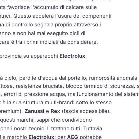
eta favorisce l'accumulo di calcare sulle
vatrici. Questo accelera l'usura dei componenti
a di controllo segnala proprio attraverso i
 anno e non hai mai eseguito cicli di
care è tra i primi indiziati da considerare.
 e provincia su apparecchi
Electrolux
 ciclo, perdite d'acqua dal portello, rumorosità anomala
ttose, resistenze bruciate, blocco termico di sicurezza, s
a, errori di pressione acqua, malfunzionamento del siste
x
è la sua struttura multi-brand: sotto lo stesso
 premium),
Zanussi
e
Rex
(fascia accessibile).
i questi marchi, sappi che condividono
he i nostri tecnici li trattano tutti. Tuttavia
hi a marchio
Electrolux
: per
AEG
potrebbe