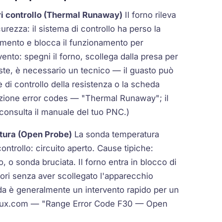
i controllo (Thermal Runaway)
Il forno rileva
urezza: il sistema di controllo ha perso la
damento e blocca il funzionamento per
nto: spegni il forno, scollega dalla presa per
iste, è necessario un tecnico — il guasto può
è di controllo della resistenza o la scheda
ezione error codes — "Thermal Runaway"; il
 consulta il manuale del tuo PNC.)
tura (Open Probe)
La
sonda temperatura
ntrollo: circuito aperto. Cause tipiche:
, o sonda bruciata. Il forno entra in blocco di
tori senza aver scollegato l'apparecchio
nda è generalmente un intervento rapido per un
trolux.com — "Range Error Code F30 — Open