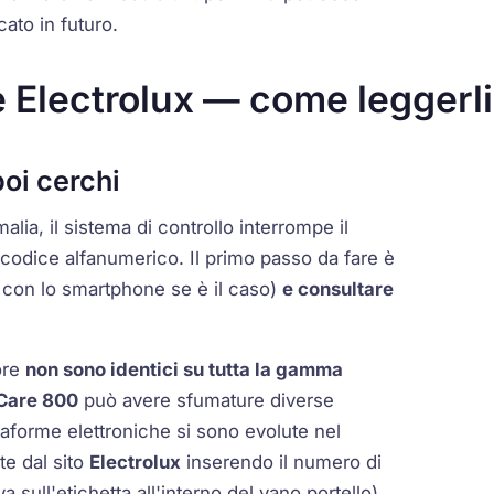
ato in futuro.
ce Electrolux — come leggerl
poi cerchi
alia, il sistema di controllo interrompe il
codice alfanumerico. Il primo passo da fare è
 con lo smartphone se è il caso)
e consultare
ore
non sono identici su tutta la gamma
Care 800
può avere sfumature diverse
ttaforme elettroniche si sono evolute nel
te dal sito
Electrolux
inserendo il numero di
sull'etichetta all'interno del vano portello)