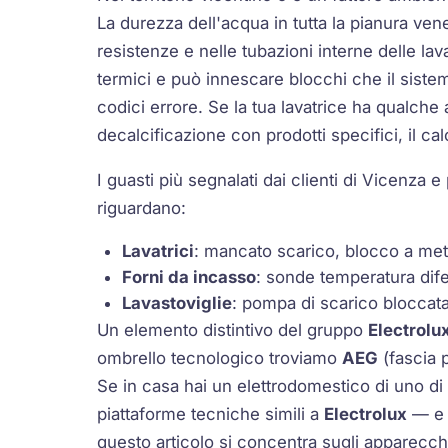
La durezza dell'acqua in tutta la pianura ven
resistenze e nelle tubazioni interne delle la
termici e può innescare blocchi che il sistem
codici errore. Se la tua lavatrice ha qualche
decalcificazione con prodotti specifici, il cal
I guasti più segnalati dai clienti di Vicenza
riguardano:
Lavatrici
: mancato scarico, blocco a metà
Forni da incasso
: sonde temperatura dife
Lavastoviglie
: pompa di scarico bloccat
Un elemento distintivo del gruppo
Electrolu
ombrello tecnologico troviamo
AEG
(fascia
Se in casa hai un elettrodomestico di uno d
piattaforme tecniche simili a
Electrolux
— e c
questo articolo si concentra sugli apparecc