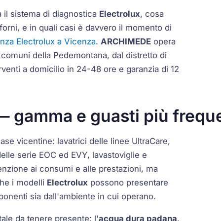
 il sistema di diagnostica
Electrolux
, cosa
 forni, e in quali casi è davvero il momento di
tenza Electrolux a Vicenza
.
ARCHIMEDE
opera
ai comuni della Pedemontana, dal distretto di
enti a domicilio in 24-48 ore e garanzia di 12
— gamma e guasti più frequ
ase vicentine: lavatrici delle linee
UltraCare
,
delle serie
EOC
ed
EVY
, lavastoviglie e
tenzione ai consumi e alle prestazioni, ma
he i modelli
Electrolux
possono presentare
onenti sia dall'ambiente in cui operano.
tale da tenere presente: l'
acqua dura padana
.