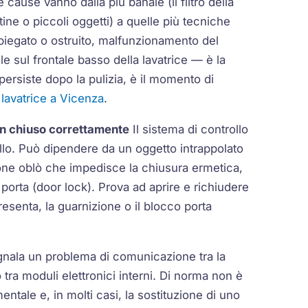
 cause vanno dalla più banale (il filtro della
ine o piccoli oggetti) a quelle più tecniche
 piegato o ostruito, malfunzionamento del
le sul frontale basso della lavatrice — è la
ersiste dopo la pulizia, è il momento di
a lavatrice a Vicenza
.
on chiuso correttamente
Il sistema di controllo
llo. Può dipendere da un oggetto intrappolato
one oblò
che impedisce la chiusura ermetica,
porta (door lock). Prova ad aprire e richiudere
presenta, la
guarnizione
o il blocco porta
nala un problema di comunicazione tra la
o tra moduli elettronici interni. Di norma non è
mentale e, in molti casi, la sostituzione di uno