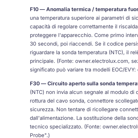
F10
— Anomalia termica / temperatura fuor
una temperatura superiore ai parametri di sic
capacità di regolare correttamente il riscal
proteggere l'apparecchio. Come primo interve
30 secondi, poi riaccendi. Se il codice pers
riguardare la
sonda temperatura
(NTC), il rel
principale. (Fonte: owner.electrolux.com, s
significato può variare tra modelli EOC/EVY:
F30
— Circuito aperto sulla sonda tempera
(NTC) non invia alcun segnale al modulo di co
rottura del cavo sonda, connettore scollegato
sicurezza. Non tentare di ricollegare connet
dall'alimentazione. La sostituzione della so
tecnico specializzato. (Fonte: owner.elec
Probe".)