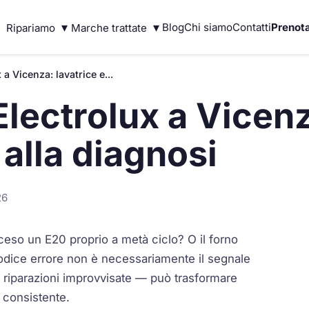
▾
▾
Blog
Chi siamo
Contatti
Prenota
Ripariamo
Marche trattate
 a Vicenza: lavatrice e...
Electrolux a Vicenz
alla diagnosi
26
ceso un
E20
proprio a metà ciclo? O il forno
odice errore non è necessariamente il segnale
e riparazioni improvvisate — può trasformare
 consistente.