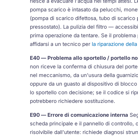
riesce a evacuare l'acqua nei tempi attesi. Le
pompa scarico
è intasato da pelucchi, monet
(pompa di scarico difettosa, tubo di scarico
pressostato). La pulizia del filtro — accessibi
prima operazione da tentare. Se il problema p
affidarsi a un tecnico per
la riparazione dell
E40
— Problema allo sportello / portello n
non riceve la conferma di chiusura del porte
nel meccanismo, da un'usura della
guarnizi
oppure da un guasto al dispositivo di blocco 
lo sportello con decisione; se il codice si ri
potrebbero richiedere sostituzione.
E90
— Errore di comunicazione interna
Seg
scheda principale e il pannello di controllo, 
risolvibile dall'utente: richiede diagnosi stru