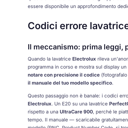
essere disponibile un approfondimento dedic
Codici errore lavatri
Il meccanismo: prima leggi, 
Quando la lavatrice
Electrolux
rileva un'anom
programma in corso e mostra sul display un 
notare con precisione il codice
(fotografalo
il manuale del tuo modello specifico
.
Questo passaggio non è banale: i codici err
Electrolux
. Un
E20
su una lavatrice
Perfect
rispetto a una
UltraCare 900
, perché le pia
tempo. Il manuale — scaricabile gratuitamen
modello (PNC, Product Number Code, si trova 