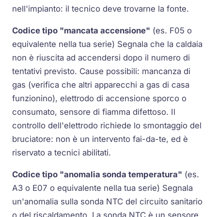
nell'impianto: il tecnico deve trovarne la fonte.
Codice tipo "mancata accensione"
(es.
F05
o
equivalente nella tua serie) Segnala che la caldaia
non è riuscita ad accendersi dopo il numero di
tentativi previsto. Cause possibili: mancanza di
gas (verifica che altri apparecchi a gas di casa
funzionino), elettrodo di accensione sporco o
consumato, sensore di fiamma difettoso. Il
controllo dell'elettrodo richiede lo smontaggio del
bruciatore: non è un intervento fai-da-te, ed è
riservato a tecnici abilitati.
Codice tipo "anomalia sonda temperatura"
(es.
A3
o
E07
o equivalente nella tua serie) Segnala
un'anomalia sulla
sonda NTC
del circuito sanitario
o del riscaldamento. La
sonda NTC
è un sensore