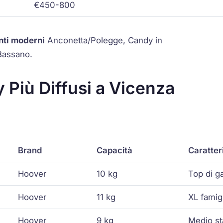
€450-800
ti moderni
Anconetta/Polegge, Candy in
Bassano.
 Più Diffusi a Vicenza
Brand
Capacità
Caratter
Hoover
10 kg
Top di 
Hoover
11 kg
XL famigl
Hoover
9 kg
Medio st