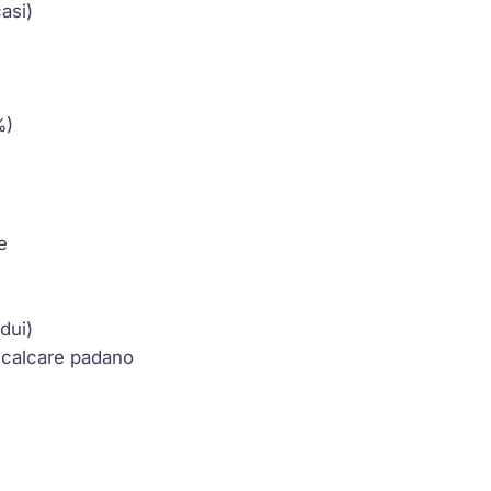
asi)
%)
e
dui)
, calcare padano