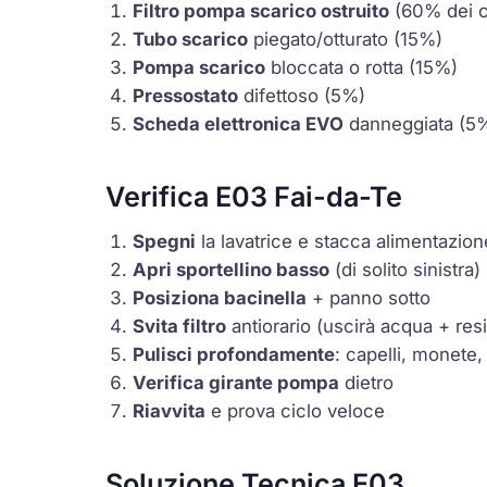
Filtro pompa scarico ostruito
(60% dei c
Tubo scarico
piegato/otturato (15%)
Pompa scarico
bloccata o rotta (15%)
Pressostato
difettoso (5%)
Scheda elettronica EVO
danneggiata (5
Verifica E03 Fai-da-Te
Spegni
la lavatrice e stacca alimentazion
Apri sportellino basso
(di solito sinistra)
Posiziona bacinella
+ panno sotto
Svita filtro
antiorario (uscirà acqua + resi
Pulisci profondamente
: capelli, monete
Verifica girante pompa
dietro
Riavvita
e prova ciclo veloce
Soluzione Tecnica E03