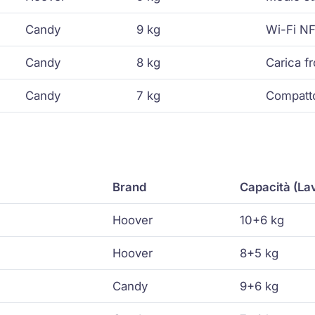
Candy
9 kg
Wi-Fi N
Candy
8 kg
Carica fr
Candy
7 kg
Compatt
Brand
Capacità (La
Hoover
10+6 kg
Hoover
8+5 kg
Candy
9+6 kg