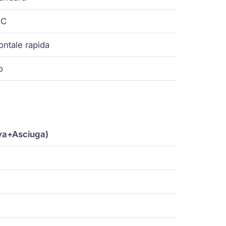
FC
ontale rapida
o
va+Asciuga)