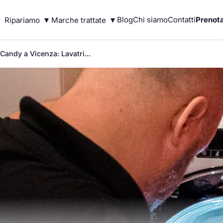
▾
▾
Blog
Chi siamo
Contatti
Prenota
Ripariamo
Marche trattate
Candy a Vicenza: Lavatri...