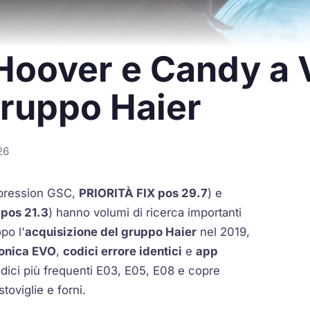
 Hoover e Candy a 
Gruppo Haier
26
pression GSC,
PRIORITÀ FIX pos 29.7
) e
 pos 21.3
) hanno volumi di ricerca importanti
po l'
acquisizione del gruppo Haier
nel 2019,
ronica EVO
,
codici errore identici
e
app
odici più frequenti E03, E05, E08 e copre
toviglie e forni.