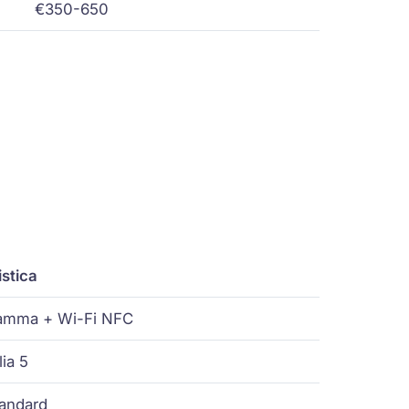
€350-650
istica
gamma + Wi-Fi NFC
ia 5
andard