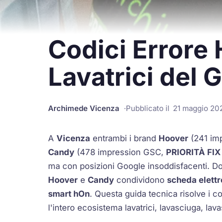
Codici Errore
Lavatrici del 
Archimede Vicenza
Pubblicato il
21 maggio 20
A
Vicenza
entrambi i brand
Hoover
(241 im
Candy
(478 impression GSC,
PRIORITÀ FIX
ma con posizioni Google insoddisfacenti. Do
Hoover
e
Candy
condividono
scheda elett
smart hOn
. Questa guida tecnica risolve i c
l'intero ecosistema lavatrici, lavasciuga, lavas